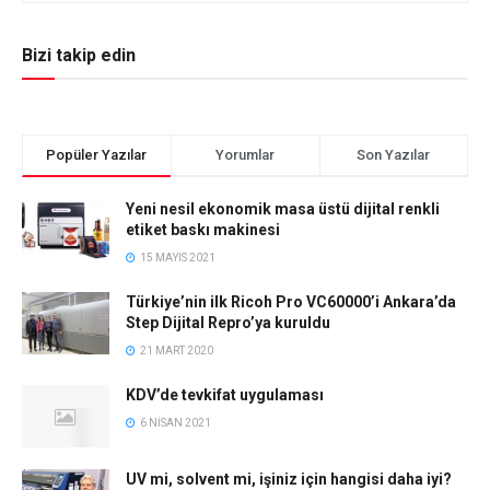
Bizi takip edin
Popüler Yazılar
Yorumlar
Son Yazılar
Yeni nesil ekonomik masa üstü dijital renkli
etiket baskı makinesi
15 MAYIS 2021
Türkiye’nin ilk Ricoh Pro VC60000’i Ankara’da
Step Dijital Repro’ya kuruldu
21 MART 2020
KDV’de tevkifat uygulaması
6 NISAN 2021
UV mi, solvent mi, işiniz için hangisi daha iyi?