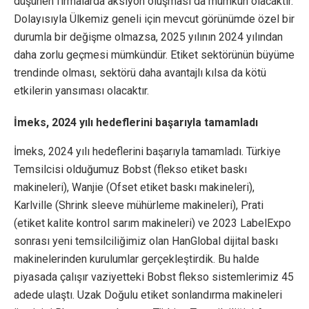
düşünen firmalarda aksiyon oluşması da mümkün olacaktır.
Dolayısıyla Ülkemiz geneli için mevcut görünümde özel bir
durumla bir değişme olmazsa, 2025 yılının 2024 yılından
daha zorlu geçmesi mümkündür. Etiket sektörünün büyüme
trendinde olması, sektörü daha avantajlı kılsa da kötü
etkilerin yansıması olacaktır.
İmeks, 2024 yılı hedeflerini başarıyla tamamladı
İmeks, 2024 yılı hedeflerini başarıyla tamamladı. Türkiye
Temsilcisi olduğumuz Bobst (flekso etiket baskı
makineleri), Wanjie (Ofset etiket baskı makineleri),
Karlville (Shrink sleeve mühürleme makineleri), Prati
(etiket kalite kontrol sarım makineleri) ve 2023 LabelExpo
sonrası yeni temsilciliğimiz olan HanGlobal dijital baskı
makinelerinden kurulumlar gerçekleştirdik. Bu halde
piyasada çalışır vaziyetteki Bobst flekso sistemlerimiz 45
adede ulaştı. Uzak Doğulu etiket sonlandırma makineleri