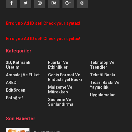
Error, no Ad ID set! Check your syntax!
Error, no Ad ID set! Check your syntax!
Kategoriler
3D, Katmanlı
Fuarlar Ve
Teknolojı Ve
Üretim
Etkinlikler
Trendler
Ambalaj Ve Etiket
Geniş Format Ve
Tekstil Baskı
Endüstriyel Baskı
ARED
Ticari Baskı Ve
Malzeme Ve
Yayıncılık
Editörden
Mürekkep
Uygulamalar
Fotoğraf
Süsleme Ve
Sonlandırma
Son Haberler