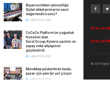
Başarısızlıktan işlevselliğe:
Dijital etiket primerini nasıl
değerlendirirsiniz?
4 AĞUSTOS 2026
Error, no Ad
CoCoCo Platform’un çoğunluk
hissesini alan
Error, no Ad
Durst Group, Kyveris yazılım ve
yapay zekâ altyapısını
güçlendirdi
4 AĞUSTOS 2026
© 2019 Dijita
Mürekkep püskürtmeli baskı,
pazar için yeni bir yol çiziyor
4 AĞUSTOS 2026
Google ve Mimaki
DTF teknolojisiyle
yapay zekâ giyilebilir hale geliyor
4 AĞUSTOS 2026