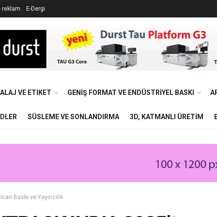
e reklam
E-Dergi
ALAJ VE ETIKET
GENIŞ FORMAT VE ENDÜSTRIYEL BASKI
A
NDLER
SÜSLEME VE SONLANDIRMA
3D, KATMANLI ÜRETIM
icari Baskı ve Yayıncılık