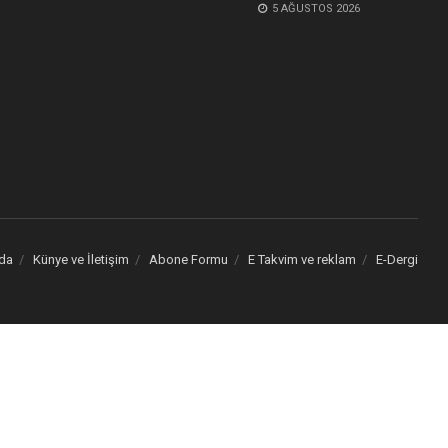
5 AĞUSTOS 2026
da
Künye ve İletişim
Abone Formu
E Takvim ve reklam
E-Dergi