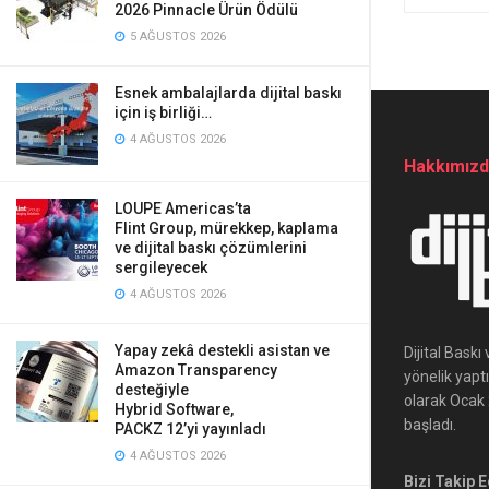
2026 Pinnacle Ürün Ödülü
5 AĞUSTOS 2026
Esnek ambalajlarda dijital baskı
için iş birliği…
4 AĞUSTOS 2026
Hakkımız
LOUPE Americas’ta
Flint Group, mürekkep, kaplama
ve dijital baskı çözümlerini
sergileyecek
4 AĞUSTOS 2026
Yapay zekâ destekli asistan ve
Dijital Bask
Amazon Transparency
yönelik yapt
desteğiyle
olarak Ocak 2
Hybrid Software,
başladı.
PACKZ 12’yi yayınladı
4 AĞUSTOS 2026
Bizi Takip E