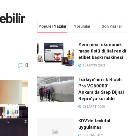
ebilir
Popüler Yazılar
Yorumlar
Son Yazılar
Yeni nesil ekonomik
masa üstü dijital renkli
etiket baskı makinesi
0
15 MAYIS 2021
Türkiye’nin ilk Ricoh
Pro VC60000’i
Ankara’da Step Dijital
Repro’ya kuruldu
21 MART 2020
KDV’de tevkifat
uygulaması
6 NISAN 2021