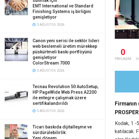
sunmak için
EMT International ve Standard
Finishing Systems iş birliğini
genişletiyor
5 AĞUSTOS 2026
Canon yeni serisi ile sektör lideri
web beslemeli üretim mürekkep
0
püskürtmeli baskı portföyünü
genişletiyor
PAYLAŞIM
G
ColorStream 7000
5 AĞUSTOS 2026
Tecnau Revolution 50 AutoSetup,
HP PageWide Web Press A2200
ile entegre çalışmak üzere
Firmanın 
sertifikalandırıldı
5 AĞUSTOS 2026
PROSPER b
Kodak, 1 -
Ticari baskıda dijitalleşme ve
katılacak. 
sürdürülebilirlik:
Yeni dönem