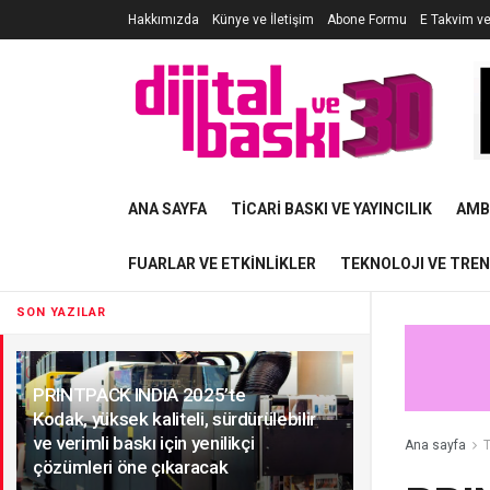
Hakkımızda
Künye ve İletişim
Abone Formu
E Takvim v
ANA SAYFA
TICARI BASKI VE YAYINCILIK
AMB
FUARLAR VE ETKINLIKLER
TEKNOLOJI VE TRE
SON YAZILAR
PRINTPACK INDIA 2025’te
Kodak, yüksek kaliteli, sürdürülebilir
ve verimli baskı için yenilikçi
Ana sayfa
T
çözümleri öne çıkaracak