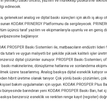
ın yenilikçi baskı öncesi, yazılım ve mürekkep püskürtme teknoloj
lgi edinecek.
a, geleneksel analog ve dijital baskı süreçleri için akıllı iş akışı
 sunan KODAK PRINERGY Platformunu da sergileyecek. PRINERG
üm üçüncü taraf yazılım ve ekipmanlarıyla uyumlu ve en geniş dij
yelpazesine bağlanıyor.
AK PROSPER Baskı Sistemleri ile, matbaacıların endüstri lideri 
rda tutarlı ve uygun maliyetli bir şekilde yüksek kaliteli işler üret
enzersiz dijital çözümler sunuyor. PROSPER Baskı Sistemleri, of
r baskı makinelerine, dönüştürme hatlarına ve sonlandırma ekipm
lmek üzere tasarlanmış. Analog baskıya dijital esneklik katıyor 
en hibrit üretime olanak tanıyor. Çok yönlü baskı çözümleri, çok çe
 kişisel bakım uygulamaları için uygun. KODAK PROSPER Plus Ba
ni bünyesinde barındıran yeni KODAK PROSPER Baskı Barı, hat içi
 baskıya benzersiz esneklik ve renkten renge kayıt (register) doğ