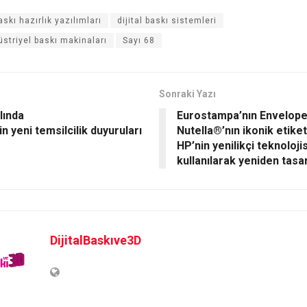
askı hazırlık yazılımları
dijital baskı sistemleri
düstriyel baskı makinaları
Sayı 68
Sonraki Yazı
lında
Eurostampa’nın Envelope 
n yeni temsilcilik duyuruları
Nutella®’nın ikonik etiket
HP’nin yenilikçi teknolojis
kullanılarak yeniden tasa
DijitalBaskıve3D