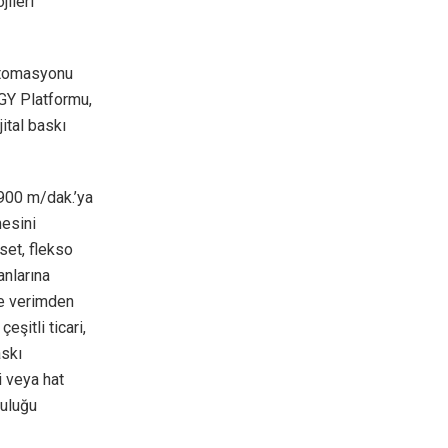
ileri
 otomasyonu
Y Platformu,
ital baskı
900 m/dak.’ya
mesini
set, flekso
anlarına
ve verimden
şitli ticari,
skı
 veya hat
ruluğu