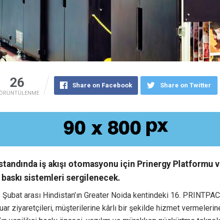
26
Share on Facebook
Share on Twitter
ÖRÜNTÜLENME
standında iş akışı otomasyonu için Prinergy Platformu
askı sistemleri sergilenecek.
5 Şubat arası Hindistan’ın Greater Noida kentindeki 16. PRINTPA
Fuar ziyaretçileri, müşterilerine kârlı bir şekilde hizmet vermeleri