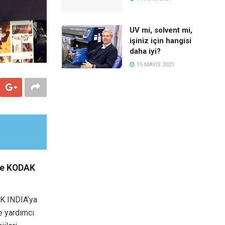
UV mi, solvent mi,
işiniz için hangisi
daha iyi?
15 MAYIS 2021
 ve KODAK
CK INDIA’ya
ne yardımcı