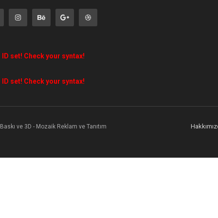
 ID set! Check your syntax!
 ID set! Check your syntax!
Hakkımız
l Baskı ve 3D - Mozaik Reklam ve Tanıtım