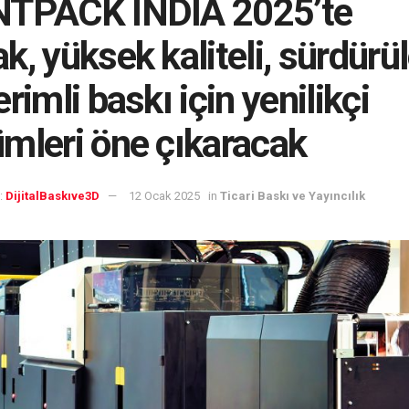
NTPACK INDIA 2025’te
k, yüksek kaliteli, sürdürül
rimli baskı için yenilikçi
mleri öne çıkaracak
:
DijitalBaskıve3D
12 Ocak 2025
in
Ticari Baskı ve Yayıncılık