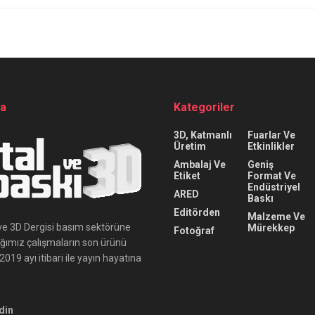
da
Kategoriler
3D, Katmanlı
Fuarlar Ve
Üretim
Etkinlikler
Ambalaj Ve
Geniş
Etiket
Format Ve
Endüstriyel
ARED
Baskı
Editörden
Malzeme Ve
ı ve 3D Dergisi basım sektörüne
Mürekkep
Fotoğraf
ığımız çalışmaların son ürünü
019 ayı itibari ile yayın hayatına
din