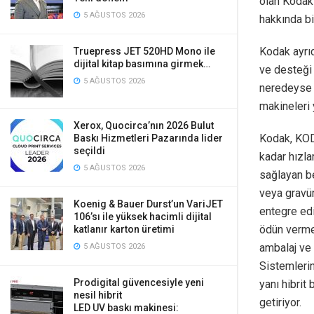
olan Kodak’
5 AĞUSTOS 2026
hakkında bi
Kodak ayrıc
Truepress JET 520HD Mono ile
dijital kitap basımına girmek…
ve desteği
5 AĞUSTOS 2026
neredeyse t
makineleri 
Xerox, Quocirca’nın 2026 Bulut
Kodak, KOD
Baskı Hizmetleri Pazarında lider
seçildi
kadar hızla
5 AĞUSTOS 2026
sağlayan b
veya gravü
Koenig & Bauer Durst’un VariJET
entegre edi
106’sı ile yüksek hacimli dijital
ödün vermed
katlanır karton üretimi
ambalaj ve
5 AĞUSTOS 2026
Sistemleri
Prodigital güvencesiyle yeni
yanı hibrit
nesil hibrit
getiriyor.
LED UV baskı makinesi: