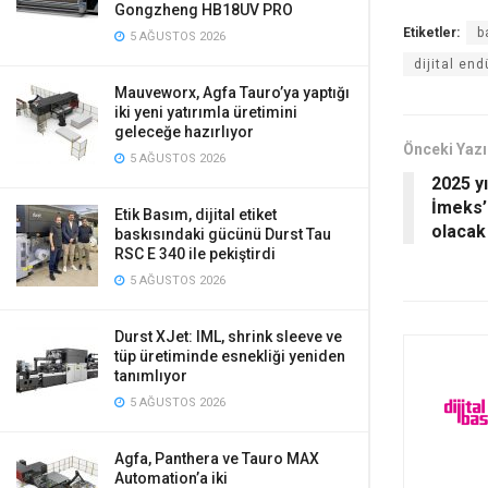
Gongzheng HB18UV PRO
Etiketler:
b
5 AĞUSTOS 2026
dijital en
Mauveworx, Agfa Tauro’ya yaptığı
iki yeni yatırımla üretimini
geleceğe hazırlıyor
Önceki Yazı
5 AĞUSTOS 2026
2025 yı
İmeks’i
Etik Basım, dijital etiket
olacak
baskısındaki gücünü Durst Tau
RSC E 340 ile pekiştirdi
5 AĞUSTOS 2026
Durst XJet: IML, shrink sleeve ve
tüp üretiminde esnekliği yeniden
tanımlıyor
5 AĞUSTOS 2026
Agfa, Panthera ve Tauro MAX
Automation’a iki