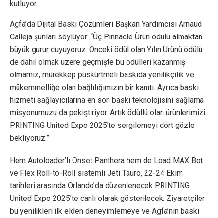
kutluyor.
Agfa’da Dijital Baskı Çözümleri Başkan Yardımcısı Arnaud
Calleja şunları söylüyor: “Üç Pinnacle Ürün ödülü almaktan
büyük gurur duyuyoruz. Önceki ödül olan Yılın Ürünü ödülü
de dahil olmak üzere geçmişte bu ödülleri kazanmış
olmamız, mürekkep püskürtmeli baskıda yenilikçilik ve
mükemmelliğe olan bağlılığımızın bir kanıtı. Ayrıca baskı
hizmeti sağlayıcılarına en son baskı teknolojisini sağlama
misyonumuzu da pekiştiriyor. Artık ödüllü olan ürünlerimizi
PRINTING United Expo 2025’te sergilemeyi dört gözle
bekliyoruz.”
Hem Autoloader’lı Onset Panthera hem de Load MAX Bot
ve Flex Roll-to-Roll sistemli Jeti Tauro, 22-24 Ekim
tarihleri ​​arasında Orlando’da düzenlenecek PRINTING
United Expo 2025’te canlı olarak gösterilecek. Ziyaretçiler
bu yenilikleri ilk elden deneyimlemeye ve Agfa’nın baskı