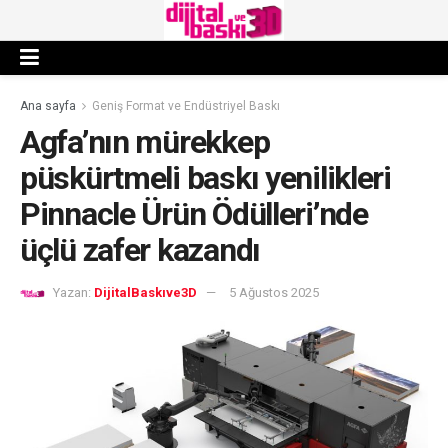
Ana sayfa
Geniş Format ve Endüstriyel Baskı
Agfa’nın mürekkep
püskürtmeli baskı yenilikleri
Pinnacle Ürün Ödülleri’nde
üçlü zafer kazandı
Yazan:
DijitalBaskıve3D
5 Ağustos 2025