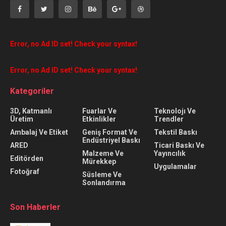
Error, no Ad ID set! Check your syntax!
Error, no Ad ID set! Check your syntax!
Kategoriler
3D, Katmanlı
Fuarlar Ve
Teknolojı Ve
Üretim
Etkinlikler
Trendler
Ambalaj Ve Etiket
Geniş Format Ve
Tekstil Baskı
Endüstriyel Baskı
ARED
Ticari Baskı Ve
Malzeme Ve
Yayıncılık
Editörden
Mürekkep
Uygulamalar
Fotoğraf
Süsleme Ve
Sonlandırma
Son Haberler