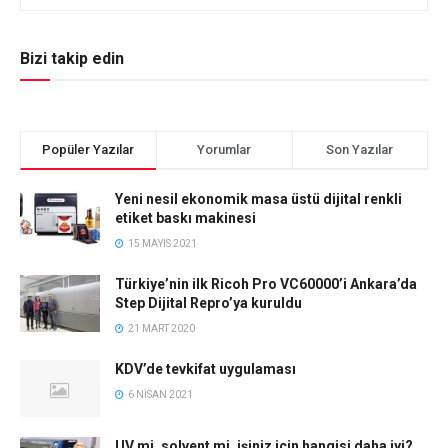
Bizi takip edin
Popüler Yazılar
Yorumlar
Son Yazılar
Yeni nesil ekonomik masa üstü dijital renkli
etiket baskı makinesi
15 MAYIS 2021
Türkiye’nin ilk Ricoh Pro VC60000’i Ankara’da
Step Dijital Repro’ya kuruldu
21 MART 2020
KDV’de tevkifat uygulaması
6 NISAN 2021
UV mi, solvent mi, işiniz için hangisi daha iyi?