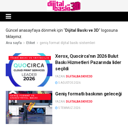
Güncel anasayfaya dönmek için "
Dijital Baskı ve 3D
" logosuna
tıklayınız.
Ana sayfa
Etiket
geniş format dijital baskı sistemleri
Xerox, Quocirca’nın 2026 Bulut
TICARI BASKI VE YAYINCILIK
Baskı Hizmetleri Pazarında lider
seçildi
YAZAN:
DIJITALBASKIVE3D
5 AĞUSTOS 2026
Geniş formatlı baskının geleceği
GENIŞ FORMAT VE
ENDÜSTRIYEL BASKI
YAZAN:
DIJITALBASKIVE3D
5 TEMMUZ 2026