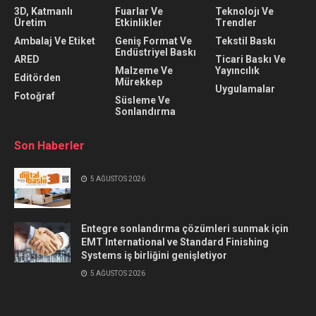
3D, Katmanlı
Fuarlar Ve
Teknolojı Ve
Üretim
Etkinlikler
Trendler
Ambalaj Ve Etiket
Geniş Format Ve
Tekstil Baskı
Endüstriyel Baskı
ARED
Ticari Baskı Ve
Malzeme Ve
Yayıncılık
Editörden
Mürekkep
Uygulamalar
Fotoğraf
Süsleme Ve
Sonlandırma
Son Haberler
5 AĞUSTOS 2026
Entegre sonlandırma çözümleri sunmak için
EMT International ve Standard Finishing
Systems iş birliğini genişletiyor
5 AĞUSTOS 2026