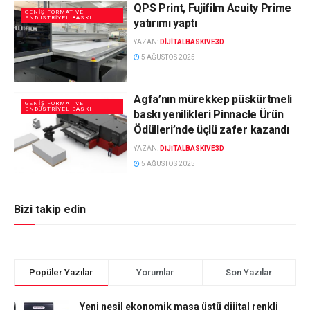
QPS Print, Fujifilm Acuity Prime
GENIŞ FORMAT VE
ENDÜSTRIYEL BASKI
yatırımı yaptı
YAZAN:
DIJITALBASKIVE3D
5 AĞUSTOS 2025
Agfa’nın mürekkep püskürtmeli
GENIŞ FORMAT VE
ENDÜSTRIYEL BASKI
baskı yenilikleri Pinnacle Ürün
Ödülleri’nde üçlü zafer kazandı
YAZAN:
DIJITALBASKIVE3D
5 AĞUSTOS 2025
Bizi takip edin
Popüler Yazılar
Yorumlar
Son Yazılar
Yeni nesil ekonomik masa üstü dijital renkli