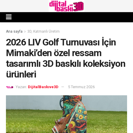
Ana sayfa
3D, Katmanlı Üretim
2026 LIV Golf Turnuvası İçin
Mimaki’den özel ressam
tasarımlı 3D baskılı koleksiyon
ürünleri
Yazan:
DijitalBaskıve3D
5 Temmuz 2026