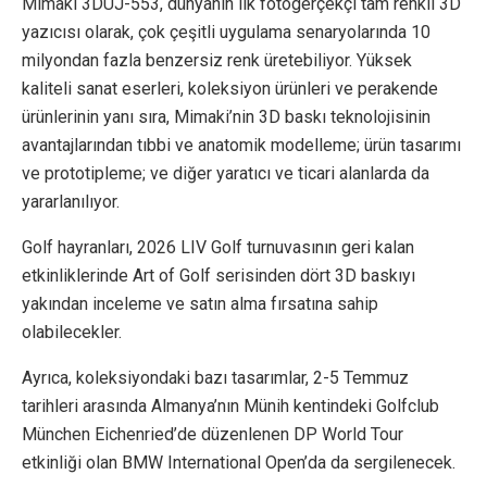
Mimaki 3DUJ-553, dünyanın ilk fotogerçekçi tam renkli 3D
yazıcısı olarak, çok çeşitli uygulama senaryolarında 10
milyondan fazla benzersiz renk üretebiliyor. Yüksek
kaliteli sanat eserleri, koleksiyon ürünleri ve perakende
ürünlerinin yanı sıra, Mimaki’nin 3D baskı teknolojisinin
avantajlarından tıbbi ve anatomik modelleme; ürün tasarımı
ve prototipleme; ve diğer yaratıcı ve ticari alanlarda da
yararlanılıyor.
Golf hayranları, 2026 LIV Golf turnuvasının geri kalan
etkinliklerinde Art of Golf serisinden dört 3D baskıyı
yakından inceleme ve satın alma fırsatına sahip
olabilecekler.
Ayrıca, koleksiyondaki bazı tasarımlar, 2-5 Temmuz
tarihleri ​​arasında Almanya’nın Münih kentindeki Golfclub
München Eichenried’de düzenlenen DP World Tour
etkinliği olan BMW International Open’da da sergilenecek.