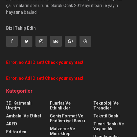
çalışmaların son ürünü olarak Ocak 2019 ayı itibari ile yayın
hayatına başladı.
Bizi Takip Edin
Error, no Ad ID set! Check your syntax!
Error, no Ad ID set! Check your syntax!
Kategoriler
3D, Katmanlı
Fuarlar Ve
Teknolojı Ve
Üretim
Etkinlikler
Trendler
Ambalaj Ve Etiket
Geniş Format Ve
Tekstil Baskı
Endüstriyel Baskı
ARED
Ticari Baskı Ve
Malzeme Ve
Yayıncılık
Editörden
Mürekkep
Uygulamalar