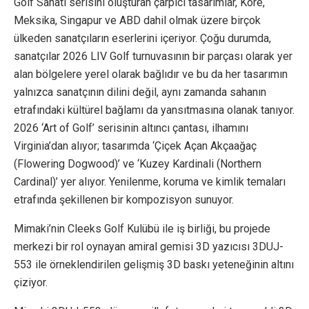
Golf Sanatı serisini oluşturan çarpıcı tasarımlar, Kore,
Meksika, Singapur ve ABD dahil olmak üzere birçok
ülkeden sanatçıların eserlerini içeriyor. Çoğu durumda,
sanatçılar 2026 LIV Golf turnuvasının bir parçası olarak yer
alan bölgelere yerel olarak bağlıdır ve bu da her tasarımın
yalnızca sanatçının dilini değil, aynı zamanda sahanın
etrafındaki kültürel bağlamı da yansıtmasına olanak tanıyor.
2026 ‘Art of Golf’ serisinin altıncı çantası, ilhamını
Virginia’dan alıyor; tasarımda ‘Çiçek Açan Akçaağaç
(Flowering Dogwood)’ ve ‘Kuzey Kardinali (Northern
Cardinal)’ yer alıyor. Yenilenme, koruma ve kimlik temaları
etrafında şekillenen bir kompozisyon sunuyor.
Mimaki’nin Cleeks Golf Kulübü ile iş birliği, bu projede
merkezi bir rol oynayan amiral gemisi 3D yazıcısı 3DUJ-
553 ile örneklendirilen gelişmiş 3D baskı yeteneğinin altını
çiziyor.