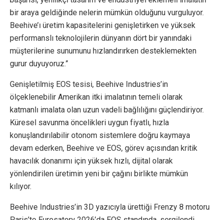
bir araya geldiğinde nelerin mümkün olduğunu vurguluyor.
Beehive’ı üretim kapasitelerini genişletirken ve yüksek
performanslı teknolojilerin dünyanın dört bir yanındaki
müşterilerine sunumunu hızlandırırken desteklemekten
gurur duyuyoruz.”
Genişletilmiş EOS tesisi, Beehive Industries’in
ölçeklenebilir Amerikan itki imalatının temeli olarak
katmanlı imalata olan uzun vadeli bağlılığını güçlendiriyor.
Küresel savunma öncelikleri uygun fiyatlı, hızla
konuşlandırılabilir otonom sistemlere doğru kaymaya
devam ederken, Beehive ve EOS, görev açısından kritik
havacılık donanımı için yüksek hızlı, dijital olarak
yönlendirilen üretimin yeni bir çağını birlikte mümkün
kılıyor.
Beehive Industries’in 3D yazıcıyla ürettiği Frenzy 8 motoru
Paris’te Eurosatory 2026’da EOS standında, sergilendi.