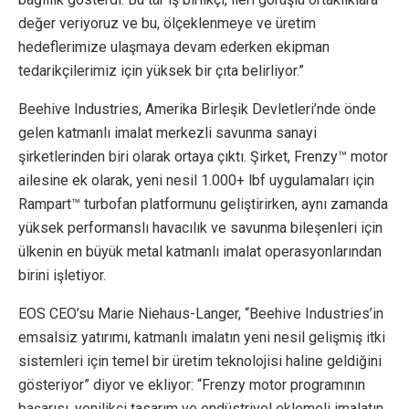
değer veriyoruz ve bu, ölçeklenmeye ve üretim
hedeflerimize ulaşmaya devam ederken ekipman
tedarikçilerimiz için yüksek bir çıta belirliyor.”
Beehive Industries, Amerika Birleşik Devletleri’nde önde
gelen katmanlı imalat merkezli savunma sanayi
şirketlerinden biri olarak ortaya çıktı. Şirket, Frenzy™ motor
ailesine ek olarak, yeni nesil 1.000+ lbf uygulamaları için
Rampart™ turbofan platformunu geliştirirken, aynı zamanda
yüksek performanslı havacılık ve savunma bileşenleri için
ülkenin en büyük metal katmanlı imalat operasyonlarından
birini işletiyor.
EOS CEO’su Marie Niehaus-Langer, “Beehive Industries’in
emsalsiz yatırımı, katmanlı imalatın yeni nesil gelişmiş itki
sistemleri için temel bir üretim teknolojisi haline geldiğini
gösteriyor” diyor ve ekliyor: “Frenzy motor programının
başarısı, yenilikçi tasarım ve endüstriyel eklemeli imalatın