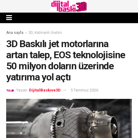
Ana sayfa
3D, Katmanlı Üretim
3D Baskılı jet motorlarına
artan talep, EOS teknolojisine
50 milyon doların üzerinde
yatırıma yol açtı
Yazan:
DijitalBaskıve3D
5 Temmuz 2026