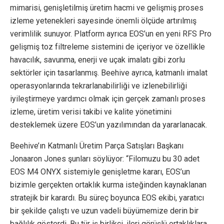
mimarisi, genişletilmiş üretim hacmi ve gelişmiş proses
izleme yetenekleri sayesinde önemli ölçüde artırılmış
verimlilik sunuyor. Platform ayrıca EOS’un en yeni RFS Pro
gelişmiş toz filtreleme sistemini de içeriyor ve özellikle
havacılık, savunma, enerji ve uçak imalatı gibi zorlu
sektörler için tasarlanmış. Beehive ayrıca, katmanlı imalat
operasyonlarında tekrarlanabilirliği ve izlenebilirliği
iyileştirmeye yardımcı olmak için gerçek zamanlı proses
izleme, üretim verisi takibi ve kalite yönetimini
desteklemek üzere EOS’un yazılımından da yararlanacak.
Beehive’ın Katmanlı Üretim Parça Satışları Başkanı
Jonaaron Jones şunları söylüyor: “Filomuzu bu 30 adet
EOS M4 ONYX sistemiyle genişletme kararı, EOS’un
bizimle gerçekten ortaklık kurma isteğinden kaynaklanan
stratejik bir karardı. Bu süreç boyunca EOS ekibi, yaratıcı
bir şekilde çalıştı ve uzun vadeli büyümemize derin bir
bağlılık gösterdi. Bu tür iş birlikçi, ileri görüşlü ortaklıklara