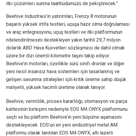
itki çözümleri sunma taahhüdümüzü de pekiştirecek.”
Beehive Industries’in yatırımları, Frenzy 8 motorunun
başarılı yüksek irtifa testleri, uçuşa hazır olma doğrulaması
ve araç entegrasyonu, uçuş testleri ve itki platformunun
nitelendirilmesini destekleyen yakın tarihli 29,7 milyon
dolarlık ABD Hava Kuvvetleri sözleşmesi de dahil olmak
üzere bir dizi önemli kilometre taşını takip ediyor.
Beehive’in motorları, özellikle sürü sınıfı dronlar ve diğer
yeni nesil insansız hava sistemleri için tasarlanmış ve
gelişen savunma stratejileri için kritik öneme sahip düşük
maliyetli, yüksek hacimli üretime olanak tanıyor.
Beehive, verimlilik, proses kararlılığı, otomasyon ve parça
kalitesinin birleşimi nedeniyle EOS M4 ONYX platformunu
seçti ve bu platform Beehive’ın yeni büyüme aşamasını
destekleyecek. EOS’un en yeni endüstriyel metal AM
platformu olarak tanıtılan EOS M4 ONYX, altı lazerli