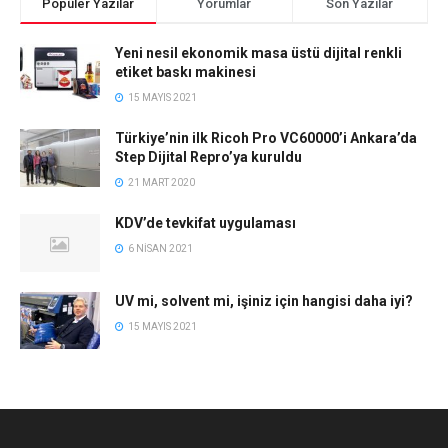
Popüler Yazılar
Yorumlar
Son Yazılar
Yeni nesil ekonomik masa üstü dijital renkli
etiket baskı makinesi
15 MAYIS 2021
Türkiye’nin ilk Ricoh Pro VC60000’i Ankara’da
Step Dijital Repro’ya kuruldu
21 MART 2020
KDV’de tevkifat uygulaması
6 NISAN 2021
UV mi, solvent mi, işiniz için hangisi daha iyi?
15 MAYIS 2021