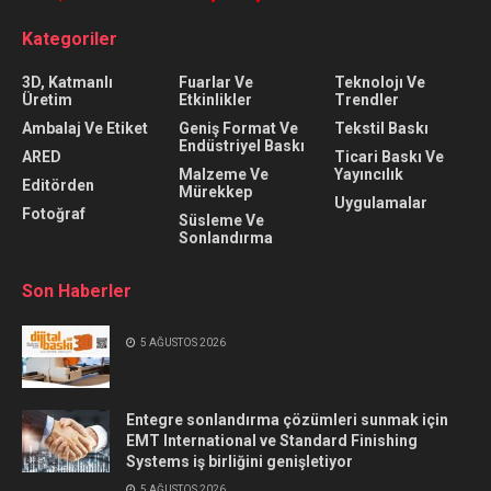
Kategoriler
3D, Katmanlı
Fuarlar Ve
Teknolojı Ve
Üretim
Etkinlikler
Trendler
Ambalaj Ve Etiket
Geniş Format Ve
Tekstil Baskı
Endüstriyel Baskı
ARED
Ticari Baskı Ve
Malzeme Ve
Yayıncılık
Editörden
Mürekkep
Uygulamalar
Fotoğraf
Süsleme Ve
Sonlandırma
Son Haberler
5 AĞUSTOS 2026
Entegre sonlandırma çözümleri sunmak için
EMT International ve Standard Finishing
Systems iş birliğini genişletiyor
5 AĞUSTOS 2026