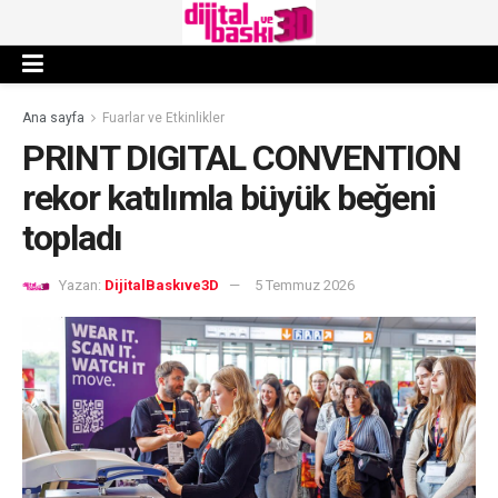
Ana sayfa
Fuarlar ve Etkinlikler
PRINT DIGITAL CONVENTION
rekor katılımla büyük beğeni
topladı
Yazan:
DijitalBaskıve3D
5 Temmuz 2026