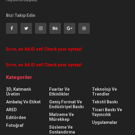
Bizi Takip Edin
Error, no Ad ID set! Check your syntax!
Error, no Ad ID set! Check your syntax!
Kategoriler
3D, Katmanlı
Fuarlar Ve
Teknolojı Ve
Üretim
Etkinlikler
Trendler
Ambalaj Ve Etiket
Geniş Format Ve
Tekstil Baskı
Endüstriyel Baskı
ARED
Ticari Baskı Ve
Malzeme Ve
Yayıncılık
Editörden
Mürekkep
Uygulamalar
Fotoğraf
Süsleme Ve
Sonlandırma