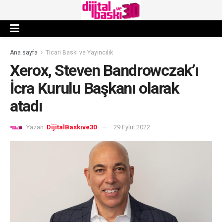
Ana sayfa
Ticari Baskı ve Yayıncılık
Xerox, Steven Bandrowczak’ı
İcra Kurulu Başkanı olarak
atadı
Yazan:
DijitalBaskıve3D
29 Eylül 2022