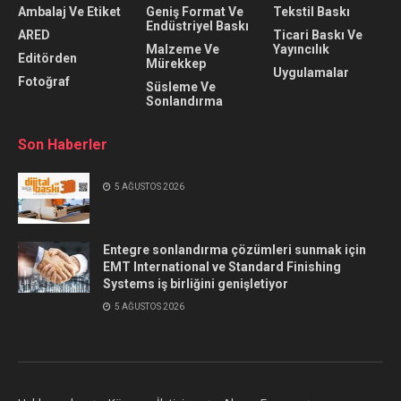
Ambalaj Ve Etiket
Geniş Format Ve
Tekstil Baskı
Endüstriyel Baskı
ARED
Ticari Baskı Ve
Malzeme Ve
Yayıncılık
Editörden
Mürekkep
Uygulamalar
Fotoğraf
Süsleme Ve
Sonlandırma
Son Haberler
5 AĞUSTOS 2026
Entegre sonlandırma çözümleri sunmak için
EMT International ve Standard Finishing
Systems iş birliğini genişletiyor
5 AĞUSTOS 2026