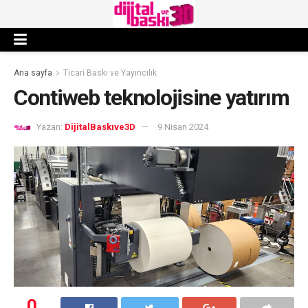
Ana sayfa
Ticari Baskı ve Yayıncılık
Contiweb teknolojisine yatırım
Yazan:
DijitalBaskıve3D
9 Nisan 2024
0