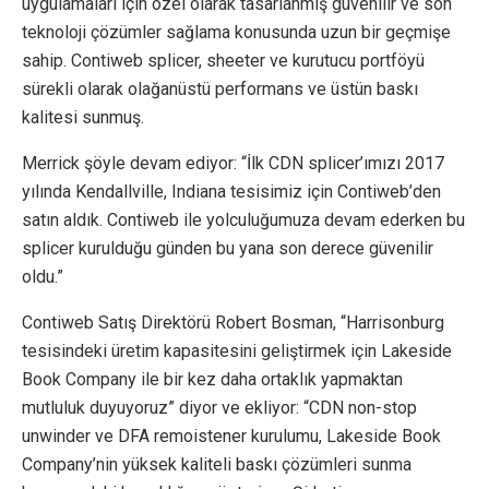
uygulamaları için özel olarak tasarlanmış güvenilir ve son
teknoloji çözümler sağlama konusunda uzun bir geçmişe
sahip. Contiweb splicer, sheeter ve kurutucu portföyü
sürekli olarak olağanüstü performans ve üstün baskı
kalitesi sunmuş.
Merrick şöyle devam ediyor: “İlk CDN splicer’ımızı 2017
yılında Kendallville, Indiana tesisimiz için Contiweb’den
satın aldık. Contiweb ile yolculuğumuza devam ederken bu
splicer kurulduğu günden bu yana son derece güvenilir
oldu.”
Contiweb Satış Direktörü Robert Bosman, “Harrisonburg
tesisindeki üretim kapasitesini geliştirmek için Lakeside
Book Company ile bir kez daha ortaklık yapmaktan
mutluluk duyuyoruz” diyor ve ekliyor: “CDN non-stop
unwinder ve DFA remoistener kurulumu, Lakeside Book
Company’nin yüksek kaliteli baskı çözümleri sunma