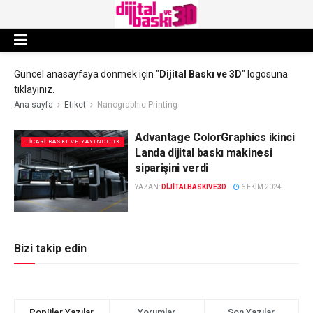
Güncel anasayfaya dönmek için "
Dijital Baskı ve 3D
" logosuna
tıklayınız.
Ana sayfa
Etiket
Nanographic Printing
Advantage ColorGraphics ikinci
TICARI BASKI VE YAYINCILIK
Landa dijital baskı makinesi
siparişini verdi
YAZAN:
DIJITALBASKIVE3D
6 EKIM 2024
Bizi takip edin
Popüler Yazılar
Yorumlar
Son Yazılar