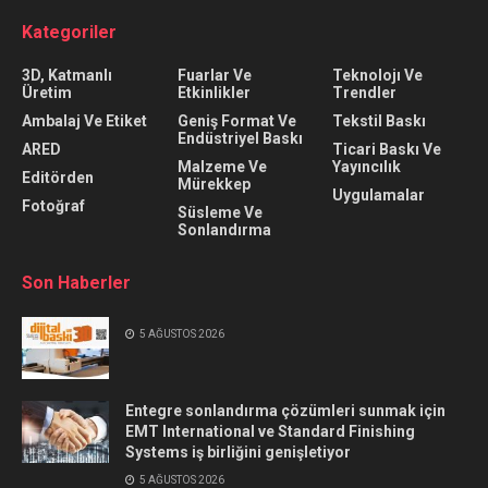
Kategoriler
3D, Katmanlı
Fuarlar Ve
Teknolojı Ve
Üretim
Etkinlikler
Trendler
Ambalaj Ve Etiket
Geniş Format Ve
Tekstil Baskı
Endüstriyel Baskı
ARED
Ticari Baskı Ve
Malzeme Ve
Yayıncılık
Editörden
Mürekkep
Uygulamalar
Fotoğraf
Süsleme Ve
Sonlandırma
Son Haberler
5 AĞUSTOS 2026
Entegre sonlandırma çözümleri sunmak için
EMT International ve Standard Finishing
Systems iş birliğini genişletiyor
5 AĞUSTOS 2026