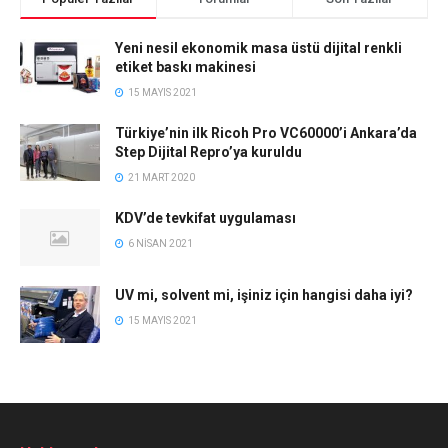
Yeni nesil ekonomik masa üstü dijital renkli
etiket baskı makinesi
15 MAYIS 2021
Türkiye’nin ilk Ricoh Pro VC60000’i Ankara’da
Step Dijital Repro’ya kuruldu
21 MART 2020
KDV’de tevkifat uygulaması
6 NISAN 2021
UV mi, solvent mi, işiniz için hangisi daha iyi?
15 MAYIS 2021